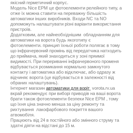
якісний герметичний корпус.
Модель Nice EPM це фотоелементи релейного типу, а
отже їх можна ставити на переважну більшість
автоматики інших виробників. Входи NC та NO
допоможуть налаштувати різні варіанти використання
пристроїв.
Додатковим, але найнеобхіднішим обладнанням для
автоматики на ворота будь якоготипу є
фотоелементи. принцип їхньої роботи полягає в тому
що інфрачервоний промінь від передатчика натходить
до приймача, який знаходиться у зоні пряимої
видимості. При перериванні інфрачервоного променя
відбувається розмикання нормально замкнутого
контакту і автоматика або відключає, або одразу ж
відчиняє ворота (це відбувається в залежності від
обраних налаштувань).
Інтернет магазин
автоматики для воріт
vorota.rv.ua
вкрай рекомендує при виборі приводів на ваші ворота
брати також фотоелементи безпеки Nice EPM , тому
що їхня ціна значно менша за ціну ремонту та
рихтування лакофарбового покриття вашого
атвомобіля.
Працюють від 24 в постійного або змінного струму та
здатні діяти на відстані до 15 м.