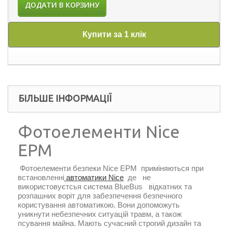
ДОДАТИ В КОРЗИНУ
Купити за 1 клік
БІЛЬШЕ ІНФОРМАЦІЇ
Фотоелементи Nice
EPM
Фотоелементи безпеки Nice EPM приміняються при
встановленні
автоматики Nice
де
не
використовуєтсья система BlueBus
відкатних та
розпашних воріт для забезпечення безпечного
користування автоматикою. Вони допоможуть
уникнути небезпечних ситуацій травм, а також
псування майна. Мають сучасний строгий дизайн та