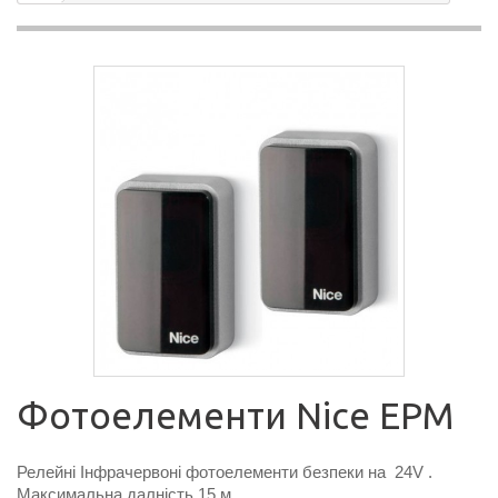
Фотоелементи Nice EPM
Релейні Інфрачервоні фотоелементи безпеки на 24V .
Максимальна далність 15 м.