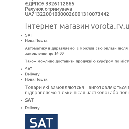
ЄДРПОУ 3326112865
Рахунок отримувача
UA713220010000026001310073442
Інтернет магазин vorota.rv.
SAT
Нова Пошта
Автоматику відправляємо з можливістю оплати після 
замовлення до 14.00
Також можливо доставити продукцію курє'ром по місту
SAT
Delivery
Нова Пошта
Товари які замовляютсья і виготовляються п
відправляємо тільки після часткової або пов
SAT
Delivery