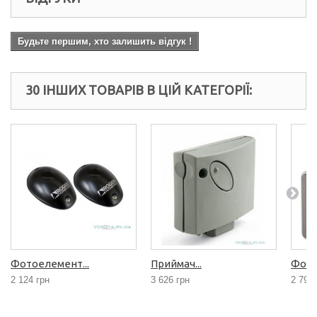
Будьте першим, хто залишить відгук !
30 ІНШИХ ТОВАРІВ В ЦІЙ КАТЕГОРІЇ:
Фотоелемент...
Приймач...
Фото
2 124 грн
3 626 грн
2 797 