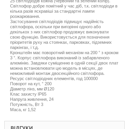
25 світлодіодів кожна (червоний та зелений колір).
Світлофор добре помітний у час діб, т.к. світлодіоди в
кілька разів яскравіші за стандартні лампи
розжарювання.
Застосування світлодіодів підвищує надійність
світлофора, оскільки при вигорінні одного або
декількох з них світлофор продовжує виконувати
свою функцію. Використовується для позначення
пріоритетів руху на стоянках, парковках, підземних
паркінгах, і т.д.
Кронштейн має поворотний механізм на 200 ° з кроком
3 °. Корпус світлофора виконаний із забарвленого
алюмінію. Завдяки суміщенню в одній секції двох плат
можна встановлювати цю модель в місцях, де
неможливий монтаж двосекційного світлофора.
Ресурс світлодіодних елементів, год 100000
Поворот на кут, ° 200
Діаметр лінз, мм Ø120
Клас захисту IP65
Напруга живлення, 24
Потужність, Вт 3
Маса, кг 1,52
ВІДГУКИ