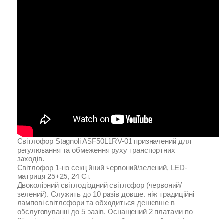
Світлофор Stagnoli ASF50L1RV-01 призначений для
регулювання та обмеження руху транспортних
заходів.
Світлофор 1-но секційний червоний/зелений, LED-
матриця 25+25, 24 Ст.
Двоколірний світлодіодний світлофор (червоний/
зелений). Служить до 10 разів довше, ніж традиційні
лампові світлофори та обходиться дешевше в
обслуговуванні до 5 разів. Оснащений 2 платами по