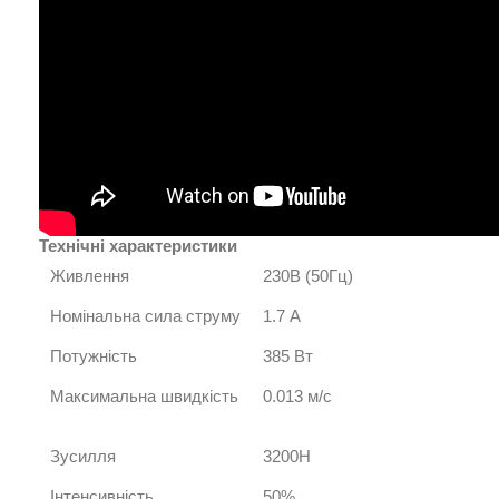
Технічні характеристики
Живлення
230В (50Гц)
Номінальна сила струму
1.7 А
Потужність
385 Вт
Максимальна швидкість
0.013 м/с
Зусилля
3200Н
Інтенсивність
50%