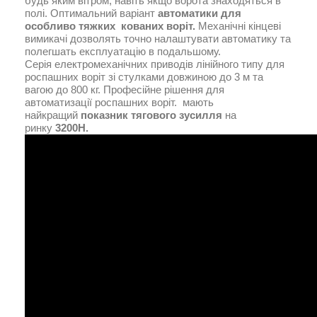
будь яким вітром, навіть якщо ворота знаходяться в
полі. Оптимальний варіант
автоматики для
особливо тяжких кованих воріт.
Механічні кінцеві
вимикачі дозволять точно налаштувати автоматику та
полегшать експлуатацію в подальшому.
Серія електромеханічних приводів лінійного типу для
роспашних воріт зі стулками довжиною до 3 м та
вагою до 800 кг. Професійне рішення для
автоматизації роспашних воріт. мають
найкращий
показник тягового зусилля
на
ринку
3200Н.