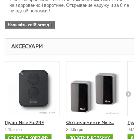
на здоровенной воротине. Открывание наружу и за 8 ле
ни одной поломки !
Напишіть свій огляд !
АКСЕСУАРИ
Пульт Nice Flo2RE
Фотоелементи Nice...
Пульт
1 195 грн
2 805 грн
987 г
ДОДАТИ В КОРЗИНУ
ДОДАТИ В КОРЗИНУ
ДОД