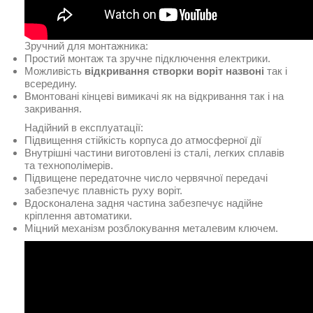
Зручний для монтажника:
Простий монтаж та зручне підключення електрики.
Можливість
відкривання створки воріт назвоні
так і
всередину.
Вмонтовані кінцеві вимикачі як на відкривання так і на
закривання.
Надійний в експлуатації:
Підвищення стійкість корпуса до атмосферної дії
Внутрішні частини виготовлені із сталі, легких сплавів
та технополімерів.
Підвищене передаточне число червячної передачі
забезпечує плавність руху воріт.
Вдосконалена задня частина забезпечує надійне
кріплення автоматики.
Міцний механізм розблокування металевим ключем.