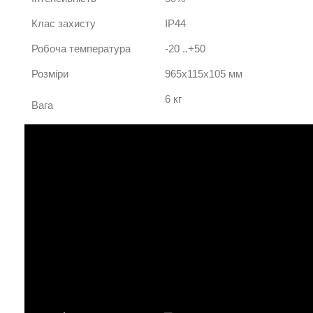
Клас захисту
IP44
Робоча температура
-20 ..+50
Розміри
965х115х105 мм
6 кг
Вага