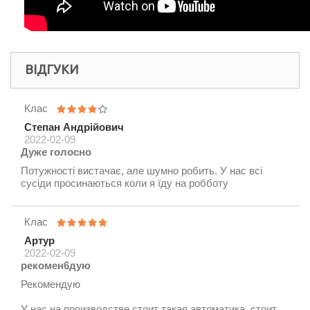
ВІДГУКИ
Клас
Степан Андрійович
2022-02-09
Дуже голосно
Потужності вистачає, але шумно робить. У нас всі
сусіди просинаються коли я їду на робботу
Клас
Артур
2022-02-09
рекомен6дую
Рекомендую
У нас на производстве стоит такая автоматика. стоит