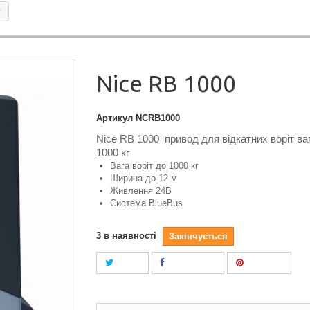
0
Nice RB 1000
Артикул
NCRB1000
Nice RB 1000 привод для відкатних воріт ва
1000 кг
Вага воріт до 1000 кг
Ширина до 12 м
Живлення 24В
Система BlueBus
3
в наявності
Закінчується
Tweet
Поділитися
Pinterest