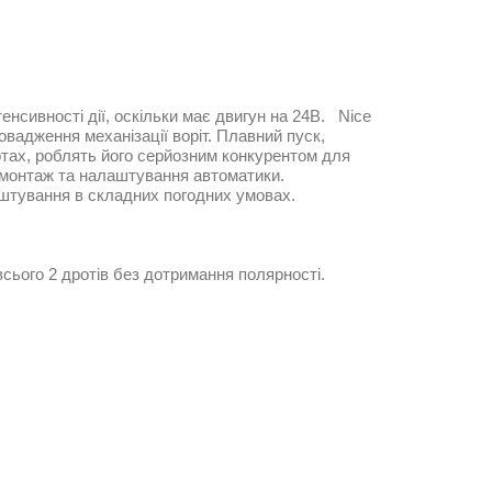
нсивності дії, оскільки має двигун на 24В. Nice
адження механізації воріт. Плавний пуск,
тах, роблять його серйозним конкурентом для
 монтаж та налаштування автоматики.
аштування в складних погодних умовах.
сього 2 дротів без дотримання полярності.