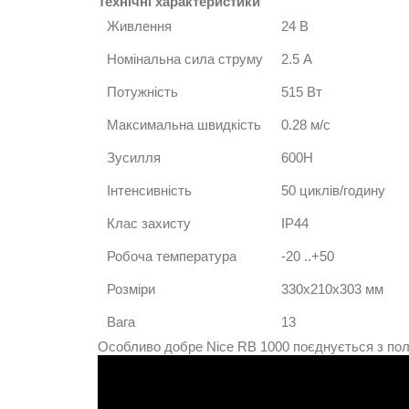
Технічні характеристики
Живлення
24 В
Номінальна сила струму
2.5 А
Потужність
515 Вт
Максимальна швидкість
0.28 м/с
Зусилля
600Н
Інтенсивність
50 циклів/годину
Клас захисту
IP44
Робоча температура
-20 ..+50
Розміри
330х210х303 мм
Вага
13
Особливо добре Nice RB 1000 поєднується з полі