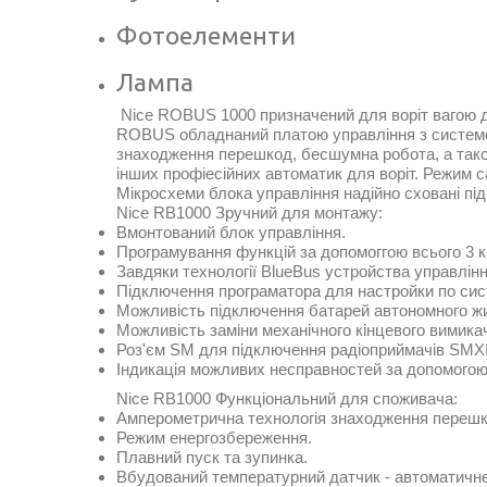
Фотоелементи
Лампа
Nice RОBUS 1000 призначений для воріт вагою до 
RОBUS обладнаний платою управління з системо
знаходження перешкод, бесшумна робота, а тако
інших профіесійних автоматик для воріт. Режим
Мікросхеми блока управління надійно сховані п
Nice RB1000 Зручний для монтажу:
Вмонтований блок управління.
Програмування функцій за допомоггою всього 3 к
Завдяки технології BlueBus устройства управлін
Підключення програматора для настройки по сис
Можливість підключення батарей автономного жив
Можливість заміни механічного кінцевого вимикач
Роз'єм SM для підключення радіоприймачів SMX
Індикація можливих несправностей за допомогою
Nice RB1000 Функціональний для споживача:
Амперометрична технологія знаходження перешк
Режим енергозбереження.
Плавний пуск та зупинка.
Вбудований температурний датчик - автоматичне