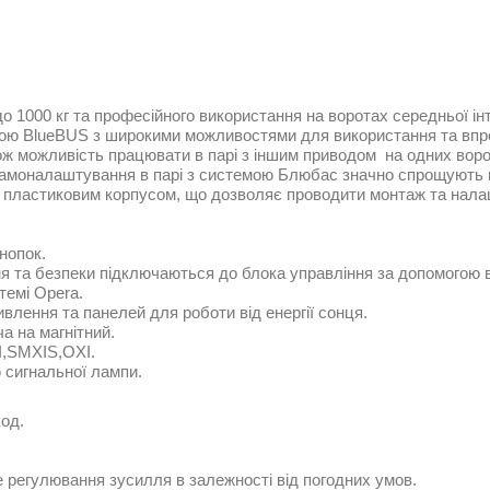
1000 кг та професійного використання на воротах середньої інте
ю BlueBUS з широкими можливостями для використання та впров
ж можливість працювати в парі з іншим приводом на одних воро
 самоналаштування в парі з системою Блюбас значно спрощують
ід пластиковим корпусом, що дозволяє проводити монтаж та нал
нопок.
ня та безпеки підключаються до блока управління за допомогою в
темі Opera.
лення та панелей для роботи від енергії сонця.
а на магнітний.
I,SMXIS,OXI.
 сигнальної лампи.
од.
 регулювання зусилля в залежності від погодних умов.