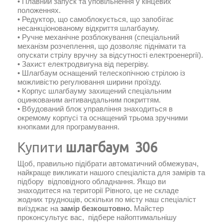
• Плавний запуск та уповільнення у кінцевих
положеннях.
• Редуктор, що самоблокується, що запобігає
несанкціонованому відкриття шлагбауму.
• Ручне механічне розблокування (спеціальний
механізм розчеплення, що дозволяє піднімати та
опускати стрілу вручну за відсутності електроенергії).
• Захист електродвигуна від перегріву.
• Шлагбаум оснащений телескопічною стрілою із
можливістю регулювання ширини проїзду.
• Корпус шлагбауму захищений спеціальним
оцинкованим антивандальним покриттям.
• Вбудований блок управління знаходиться в
окремому корпусі та оснащений трьома зручними
кнопками для програмування.
Купити
шлагбаум 306
Щоб, правильно підібрати автоматичний обмежувач,
найкраще викликати нашого спеціаліста для замірів та
підбору відповідного обладнання. Якщо ви
знаходитеся на території Рівного, це не складе
жодних труднощів, оскільки по місту наш спеціаліст
виїзджає на
замір безкоштовно.
Майстер
проконсультує вас, підбере найоптимальнішу