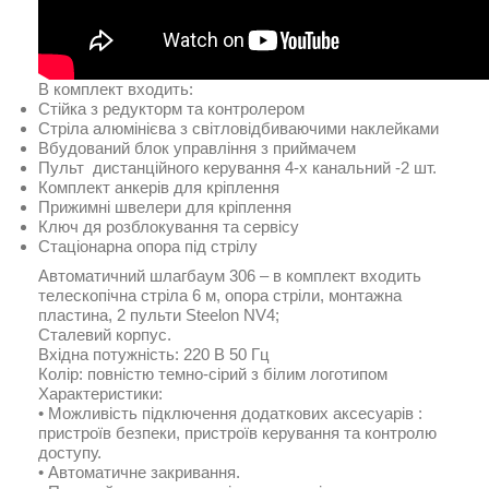
В комплект входить:
Стійка з редукторм та контролером
Стріла алюмінієва з світловідбиваючими наклейками
Вбудований блок управління з приймачем
Пульт дистанційного керування 4-х канальний -2 шт.
Комплект анкерів для кріплення
Прижимні швелери для кріплення
Ключ дя розблокування та сервісу
Стаціонарна опора під стрілу
Автоматичний шлагбаум 306 – в комплект входить
телескопічна стріла 6 м, опора стріли, монтажна
пластина, 2 пульти Steelon NV4;
Сталевий корпус.
Вхідна потужність: 220 В 50 Гц
Колір: повністю темно-сірий з білим логотипом
Характеристики:
• Можливість підключення додаткових аксесуарів :
пристроїв безпеки, пристроїв керування та контролю
доступу.
• Автоматичне закривання.