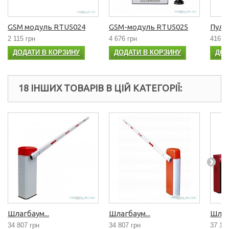
GSM модуль RTU5024
GSM-модуль RTU5025
Пуль
2 115 грн
4 676 грн
416 г
ДОДАТИ В КОРЗИНУ
ДОДАТИ В КОРЗИНУ
ДОД
18 ІНШИХ ТОВАРІВ В ЦІЙ КАТЕГОРІЇ:
Шлагбаум...
Шлагбаум...
Шлагб
34 807 грн
34 807 грн
37 14