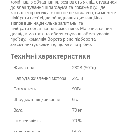
комбінацію обладнання, розповість як підготуватися
до влаштування шлагбаума та покаже яку, і де,
закласти проводку. Якщо це не можливо, ви можете
підібрати необхідне обладнання дистанційно
відповівши на декілька запитань, та
підібрати обладнання самостійно. Маючи значний
досвід в монтажі та обслуговуванні обмежувачів
проїзду, комапнія Ворота рівне підбере та
закомплектує саме те, що вам потрібно.
Технічні характеристики
Живлення
230В (50Гц)
Напруга живлення мотора
220 В
Потужність
90Вт
Швидкість відкривання
6 с
Вага
70 кг
Інтенсивність
70 %
Клас захисту
IP55