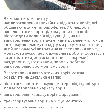
Ви можете замовити у
нас
виготовлення
звичайних відкатних воріт, які
обшиваються металопрофілем. У більшості
випадків таких воріт цілком достатньо щоб
відгородити подвір'я від вулиці. Ціни на
виготовлення воріт є дуже індивідуальними, тому в
кожному окремому випадку ми рахуємо кошторис,
який включає усі витрати на виготовлення воріт,
монтаж та пусконалагоджувальні роботи фурнітури
та автоматики, або ж кошторис на окремий,
зазделегідь узгоджений, перелік робіт по
виготовленню або монтажу воріт.
Виготовлення
автоматичних воріт
можна
розділити на декілька етапів:
підготовчі роботи, закупка матеріалів, фурнітури
для виготовлення каркасу воріт
виготовлення каркасу воріт фарбування.
транспортування воріт на місце монтажу.
монтаж на існуючий фундамент.