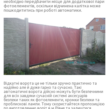
необхідно передбачити місце для додаткової пари
фотоелементів, оскільки відчинена калітка може
пошкодититись при роботі автоматики.
Відкатні ворота це не тільки зручно практично та
надійно але й дуже гарно та сучасно. Такі
автоматичні ворота дійсно можуть бути безпечними
для всіх завдяки сучасній системі аксесуарів
безпеки таких як фотоелементи, кромки безпеки та
проблискові лампи. Тому скористайтеся пропозицією
по виготовленню воріт в м Рівне та залиштеся