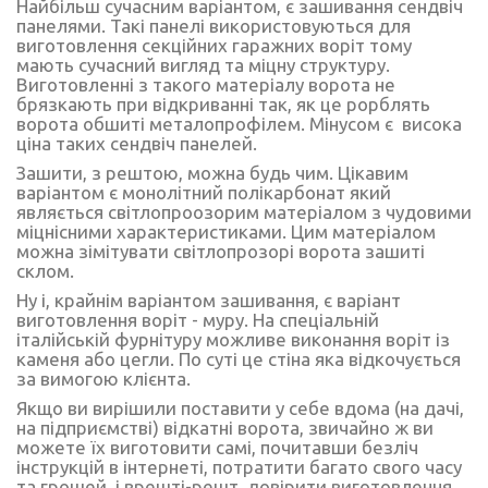
Найбільш сучасним варіантом, є зашивання сендвіч
панелями. Такі панелі використовуються для
виготовлення секційних
гаражних воріт
тому
мають сучасний вигляд та міцну структуру.
Виготовленні з такого матеріалу ворота не
брязкають при відкриванні так, як це рорблять
ворота обшиті металопрофілем. Мінусом є висока
ціна таких сендвіч панелей.
Зашити, з рештою, можна будь чим. Цікавим
варіантом є монолітний полікарбонат який
являється світлопроозорим матеріалом з чудовими
міцнісними характеристиками. Цим матеріалом
можна зімітувати світлопрозорі ворота зашиті
склом.
Ну і, крайнім варіантом зашивання, є варіант
виготовлення воріт - муру. На спеціальній
італійській фурнітуру можливе виконання воріт із
каменя або цегли. По суті це стіна яка відкочується
за вимогою клієнта.
Якщо ви вирішили поставити у себе вдома (на дачі,
на підприємстві) відкатні ворота, звичайно ж ви
можете їх виготовити самі, почитавши безліч
інструкцій в інтернеті, потратити багато свого часу
та грошей, і врешті-решт, довірити виготовлення