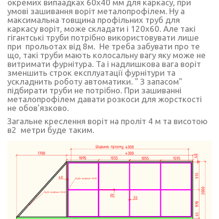
окремих випаадках 60х40 мм для каркасу, при
умові зашивання воріт металопрофілем. Ну а
максимальна товщина профільних труб для
каркасу воріт, може складати і 120х60. Але такі
гігантські труби потрібно використовувати лише
при прольотах від 8м. Не треба забувати про те
що, такі труби мають колосальну вагу яку може не
витримати фурнітура. Та і надлишкова вага воріт
зменшить строк експлуатації фурнітури та
ускладнить роботу автоматики. " З запасом"
підбирати труби не потрібно. При зашиванні
металопрофілем давати розкоси для жорсткості
не обов'язково.
Загальне креслення воріт на проліт 4 м та висотою
в2 метри буде таким.