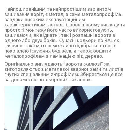
Найпоширенішим та найпростішим варіантом
зашивання воріт, є метал, а саме металопроофіль.
завдяки високим експлуатаційним
характеристикам, легкості, зовнішньому вигляду та
простоті монтажу його часто використовують,
зашиваючи, як відкатні, так і розпашні ворота з
одного або двух боків. Сучасні кольори по RAL як
глянчеві так і матові можливо підібрати в тон із
покрівлею існуючих будівель а також обшити
металопрофілем з ламінацією під дерево.
Оригінально виглядають "ворота-жалюзі" які
виготовляютьс з металевої зварної рами та листів
гнутих спеціальним z-профілем. Збирається це все
за допомогою кольорових заклепок.