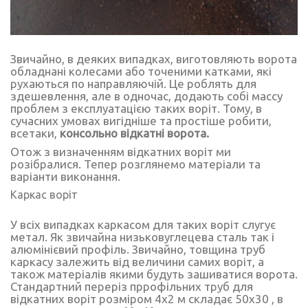
Звичайно, в деяких випадках, виготовляють ворота
обладнані колесами або точеними катками, які
рухаються по направляючій. Це роблять для
здешевлення, але в одночас, додають собі массу
проблем з експлуатацією таких воріт. Тому, в
сучасних умовах вигідніше та простіше робити,
всетаки,
консольно відкатні ворота.
Отож з визначенням відкатних воріт ми
розібралися. Тепер розглянемо матеріали та
варіанти виконання.
Каркас воріт
У всіх випадках каркасом для таких воріт слугує
метал. Як звичайна низьковуглецева сталь так і
алюмінієвий профіль. Звичайно, товщина труб
каркасу залежить від величини самих воріт, а
також матеріалів якими будуть зашиватися ворота.
Стандартний переріз пррофільних труб для
відкатних воріт розміром 4х2 м складає 50х30 , в