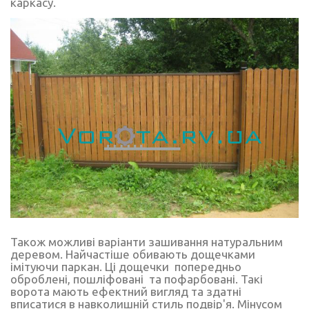
каркасу.
Також можливі варіанти зашивання натуральним
деревом. Найчастіше обивають дощечками
імітуючи паркан. Ці дощечки попередньо
оброблені, пошліфовані та пофарбовані. Такі
ворота мають ефектний вигляд та здатні
вписатися в навколишній стиль подвір'я. Мінусом