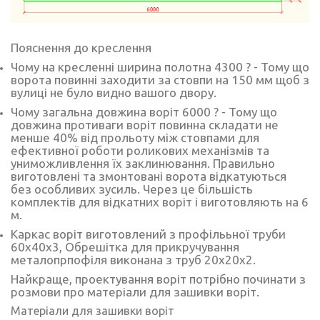
Пояснення до креслення
Чому на кресленні ширина полотна 4300 ? - Тому що
ворота повинні заходити за стовпи на 150 мм щоб з
вулиці не було видно вашого двору.
Чому загальна довжина воріт 6000 ? - Тому що
довжина противаги воріт повинна складати не
менше 40% від прольоту між стовпами для
ефективної роботи роликових механізмів та
униможливлення їх заклинювання. Правильно
виготовлені та змонтовані ворота відкатуються
без особливих зусиль. Через це більшість
комплектів для відкатних воріт і виготовляють на 6
м.
Каркас воріт виготовлений з профілььної труби
60х40х3, Обрешітка для прикручування
металопрпофіля виконана з труб 20х20х2.
Найкраще, проектування воріт потрібно починати з
розмови про
матеріали для зашивки воріт
.
Матеріали для зашивки воріт