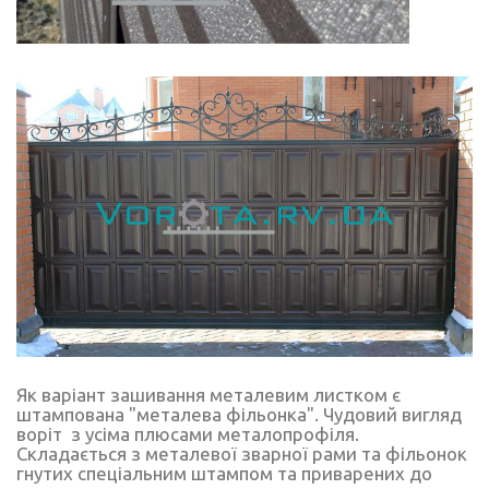
Як варіант зашивання металевим листком є
штампована "металева фільонка". Чудовий вигляд
воріт з усіма плюсами металопрофіля.
Складається з металевої зварної рами та фільонок
гнутих спеціальним штампом та приварених до