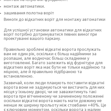
монтаж автоматики.
зашивання полотна воріт
Вимоги до відкатних воріт для монтажу автоматики
Для успішної установки автоматики для відкатних
воріт потрібно дотримуватися певних вимог при
проектуванні вашого паркану.
Правильно зроблені відкатні ворота прослужать
вам не один рік, оскільки є більш надійними за
розпашні, але водночас більш складними у
виготовленні. Багато залежить від фурнітури для
відкатних воріт яка має бути не тільки надійною та
міцною, але й правильно підібраною та
встановленою.
Зазвичай, коли люди планують поставити відкатні
ворота вони не задумуються чи вистачить для них
місця у їхньому дворі, чи не заважитимуть такі
ворота при вітчиненому чи зачиненому положенні
оскільки відкатні ворота мають мати довжину не
менше як ширину прольоту між стовбами +40%. Це
є ключовим моментом, оскільки ворота з малим