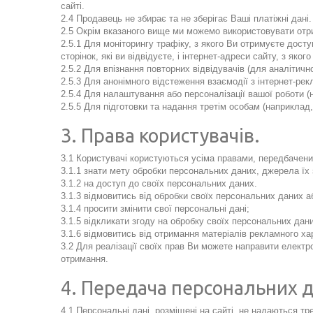
сайті.
2.4 Продавець не збирає та не зберігає Ваші платіжні дан
2.5 Окрім вказаного вище ми можемо використовувати отр
2.5.1 Для моніторингу трафіку, з якого Ви отримуєте досту
сторінок, які ви відвідуєте, і інтернет-адреси сайту, з яко
2.5.2 Для впізнання повторних відвідувачів (для аналітично
2.5.3 Для анонімного відстеження взаємодії з інтернет-рек
2.5.4 Для налаштування або персоналізації вашої роботи (н
2.5.5 Для підготовки та надання третім особам (наприкла
3. Права користувачів.
3.1 Користувачі користуються усіма правами, передбачени
3.1.1 знати мету обробки персональних даних, джерела їх
3.1.2 на доступ до своїх персональних даних.
3.1.3 відмовитись від обробки своїх персональних даних а
3.1.4 просити змінити свої персональні дані;
3.1.5 відкликати згоду на обробку своїх персональних дан
3.1.6 відмовитись від отримання матеріалів рекламного ха
3.2 Для реалізації своїх прав Ви можете направити елект
отримання.
4. Передача персональних д
4.1 Персональні дані, розміщені на сайті, не надаються тр