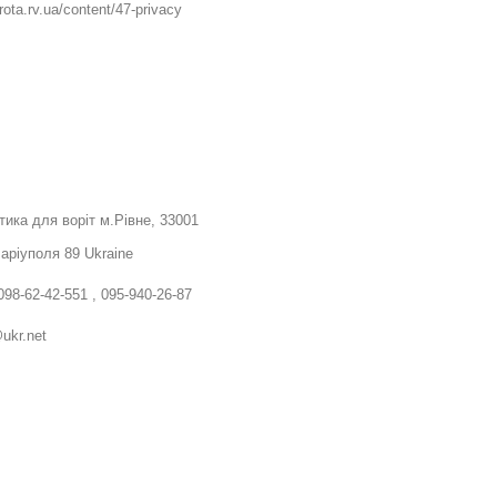
ota.rv.ua/content/47-privacy
тика для воріт м.Рівне, 33001
Маріуполя 89 Ukraine
098-62-42-551 , 095-940-26-87
ukr.net