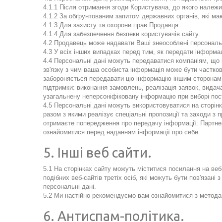
4.1.1 Після отримання згоди Користувача, до якого належи
4.1.2 За обґрунтованим запитом державних органів, які маю
4.1.3 Для захисту та охорони прав Продавця.
4.1.4 Для забезпечення безпеки користувачів сайту.
4.2 Продавець може надавати Ваші знеособлені персональні
4.3 У всіх інших випадках перед тим, як передати інформа
4.4 Персональні дані можуть передаватися компаніям, що п
зв'язку з чим ваша особиста інформація може бути частко
забороняється передавати цю інформацію іншим сторонам в
підтримки: виконання замовлень, реалізація заявок, видач
узагальнену неперсоніфіковану інформацію при виборі пос
4.5 Персональні дані можуть використовуватися на сторінк
разом з якими реалізує спеціальні пропозиції та заходи з 
отримаєте попередження про передачу інформації. Партнер
ознайомитися перед наданням інформації про себе.
5. Інші веб сайти.
5.1 На сторінках сайту можуть міститися посилання на веб-
подібних веб-сайтів третіх осіб, які можуть бути пов'язані
персональні дані.
5.2 Ми настійно рекомендуємо вам ознайомитися з методам
6. Антиспам-політика.