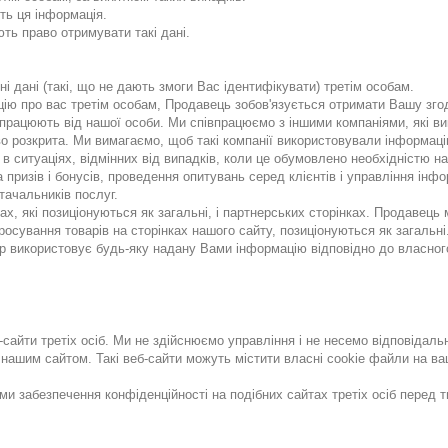
ть ця інформація.
ть право отримувати такі дані.
 дані (такі, що не дають змоги Вас ідентифікувати) третім особам.
цію про вас третім особам, Продавець зобов'язується отримати Вашу зго
рацюють від нашої особи. Ми співпрацюємо з іншими компаніями, які вик
во розкрита. Ми вимагаємо, щоб такі компанії використовували інформаці
 ситуаціях, відмінних від випадків, коли це обумовлено необхідністю н
а призів і бонусів, проведення опитувань серед клієнтів і управління і
тачальників послуг.
ах, які позиціонуються як загальні, і партнерських сторінках. Продавец
просування товарів на сторінках нашого сайту, позиціонуються як загальні
 використовує будь-яку надану Вами інформацію відповідно до власного
сайти третіх осіб. Ми не здійснюємо управління і не несемо відповідальн
 з нашим сайтом. Такі веб-сайти можуть містити власні cookie файли на ва
и забезпечення конфіденційності на подібних сайтах третіх осіб перед т