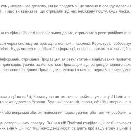
 кому-небудь без дозволу, ми не продаємо і не здаємо в оренду адреси
і. Якщо ви вважаєте, що отримали від нас небажану пошту, будь ласка, з
ння конфіденційності персональних даних, отриманих з реєстраційних фо
ься через систему авторизації з логіном і паролем. Користувач зобов'я
собам. Будь-які зміни особистої інформації, внесені шляхом авторизацій
я інформації, отриманої Продавцем за результатами відвідування приватн
і дані користувачів, здійснюються Продавцем відповідно до чинного зако
їх персональних даних Продавцем в межах і з метою, передбаченими умов
єстрації на сайті, Користувач автоматично приймає умови цієї Політики.
го законодавства України. Будь-які претензії, спори, офіційні зверненн
ий або непрямий збиток, понесений Користувачем або третіми особами, а
дносторонньому порядку. Зміни в цій Політиці конфіденційності набирають
 змін у цій Політиці конфіденційності свідчить про вашу згоду з цими 