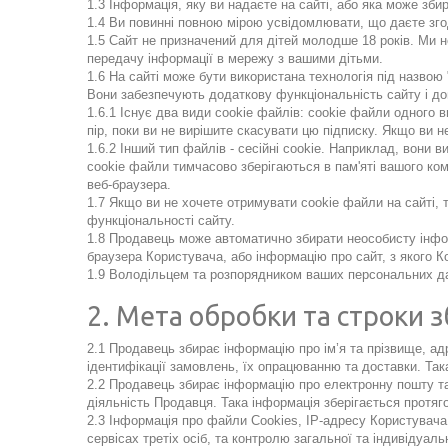
1.3 Інформація, яку ви надаєте на сайті, або яка може зб
1.4 Ви повинні повною мірою усвідомлювати, що даєте зго
1.5 Сайт не призначений для дітей молодше 18 років. Ми не
передачу інформації в мережу з вашими дітьми.
1.6 На сайті може бути використана технологія під назвою "
Вони забезпечують додаткову функціональність сайту і до
1.6.1 Існує два види cookie файлів: cookie файли одного в
пір, поки ви не вирішите скасувати цю підписку. Якщо ви н
1.6.2 Інший тип файлів - сесійні cookie. Наприклад, вони 
cookie файли тимчасово зберігаються в пам'яті вашого ком
веб-браузера.
1.7 Якщо ви не хочете отримувати cookie файли на сайті,
функціональності сайту.
1.8 Продавець може автоматично збирати неособисту інфо
браузера Користувача, або інформацію про сайт, з якого 
1.9 Володільцем та розпорядником ваших персональних д
2. Мета обробки та строки 
2.1 Продавець збирає інформацію про ім’я та прізвище, ад
ідентифікації замовлень, їх опрацюванню та доставки. Так
2.2 Продавець збирає інформацію про електронну пошту т
діяльність Продавця. Така інформація зберігається протя
2.3 Інформація про файли Cookies, IP-адресу Користувача,
сервісах третіх осіб, та контролю загальної та індивідуа