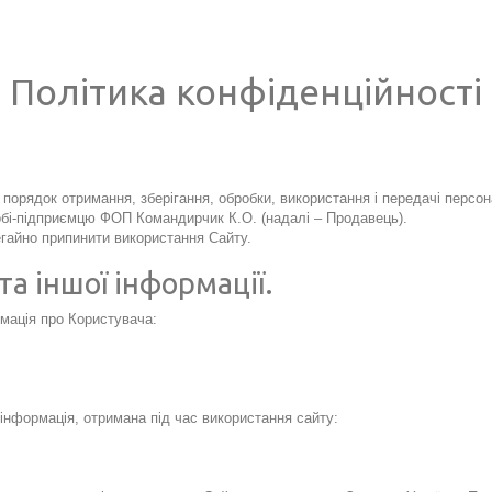
Політика конфіденційності
порядок отримання, зберігання, обробки, використання і передачі персо
обі-підприємцю ФОП Командирчик К.О.
(надалі – Продавець)
.
егайно припинити використання Сайту.
та іншої інформації.
рмація про Користувача:
інформація, отримана під час використання сайту: