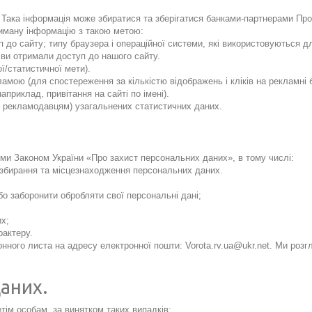
і. Така інформація може збиратися та зберігатися банками-партнерами Про
иману інформацію з такою метою:
п до сайту; типу браузера і операційної системи, які використовуються д
го ви отримали доступ до нашого сайту.
ї/статистичної мети).
ламою (для спостереження за кількістю відображень і кліків на рекламні 
априклад, привітання на сайті по імені).
д, рекламодавцям) узагальнених статистичних даних.
ми Законом України «Про захист персональних даних», в тому числі:
 збирання та місцезнаходження персональних даних.
бо заборонити обробляти свої персональні дані;
их;
рактеру.
ронного листа на адресу електронної пошти:
Vorota.rv.ua@ukr.net
. Ми розг
аних.
етім особам, за винятком таких випадків: