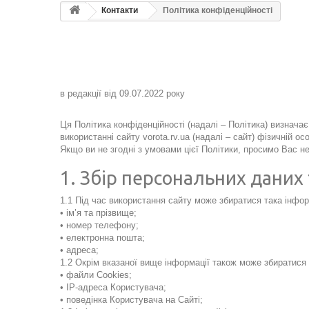
Контакти
Політика конфіденційності
в редакції від 09.07.2022 року
Ця Політика конфіденційності
(надалі – Політика)
визначає 
використанні сайту vorota.rv.ua
(надалі – сайт)
фізичній ос
Якщо ви не згодні з умовами цієї Політики, просимо Вас н
1. Збір персональних даних 
1.1 Під час використання сайту може збиратися така інфо
• ім’я та прізвище;
• номер телефону;
• електронна пошта;
• адреса;
1.2 Окрім вказаної вище інформації також може збиратися 
• файли Cookies;
• IP-адреса Користувача;
• поведінка Користувача на Сайті;