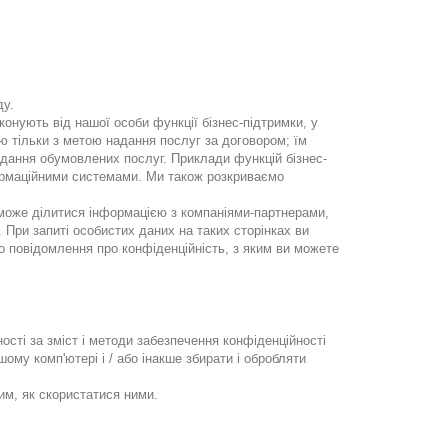
ду.
онують від нашої особи функції бізнес-підтримки, у
ю тільки з метою надання послуг за договором; їм
адання обумовлених послуг. Приклади функцій бізнес-
нформаційними системами. Ми також розкриваємо
ь може ділитися інформацією з компаніями-партнерами,
. При запиті особистих даних на таких сторінках ви
 повідомлення про конфіденційність, з яким ви можете
ості за зміст і методи забезпечення конфіденційності
шому комп'ютері і / або інакше збирати і обробляти
им, як скористатися ними.