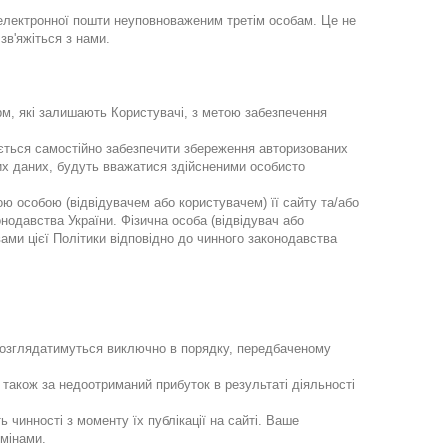
 електронної пошти неуповноваженим третім особам. Це не
в'яжіться з нами.
рм, які залишають Користувачі, з метою забезпечення
зується самостійно забезпечити збереження авторизованих
них даних, будуть вважатися здійсненими особисто
ою особою (відвідувачем або користувачем) її сайту та/або
нодавства України. Фізична особа (відвідувач або
ами цієї Політики відповідно до чинного законодавства
я розглядатимуться виключно в порядку, передбаченому
 також за недоотриманий прибуток в результаті діяльності
 чинності з моменту їх публікації на сайті. Ваше
змінами.