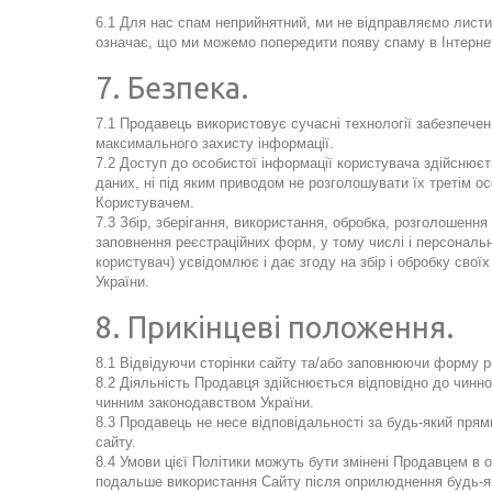
6.1 Для нас спам неприйнятний, ми не відправляємо листи
означає, що ми можемо попередити появу спаму в Інтернет
7. Безпека.
7.1 Продавець використовує сучасні технології забезпече
максимального захисту інформації.
7.2 Доступ до особистої інформації користувача здійснюєт
даних, ні під яким приводом не розголошувати їх третім о
Користувачем.
7.3 Збір, зберігання, використання, обробка, розголошенн
заповнення реєстраційних форм, у тому числі і персональн
користувач) усвідомлює і дає згоду на збір і обробку сво
України.
8. Прикінцеві положення.
8.1 Відвідуючи сторінки сайту та/або заповнюючи форму ре
8.2 Діяльність Продавця здійснюється відповідно до чинно
чинним законодавством України.
8.3 Продавець не несе відповідальності за будь-який прям
сайту.
8.4 Умови цієї Політики можуть бути змінені Продавцем в о
подальше використання Сайту після оприлюднення будь-яких