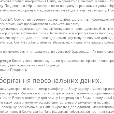
иратися в процесі використання Сайту, охороняється Законом України «Пр
ду Продавцю на збір, використання та передачу персональних даних відп
 збираємо інформацію у відвідувачів, які входять в цю вікову групу. Пр
cookie". Cookie - це невеликі текстові файли, що містять інформацію, які
помагають нам проаналізувати використання сайту.
иду використовуються для «запам'ятовування» таких відомостей, як ім'я 
е користуєтеся функцією типу «Запам'ятати ім'я користувача та пароль»,
використовуються для того, щоб відстежити, яку мову ви вибрали для відо
п'ютера. Сесійні cookie файли не зберігаються надовго на вашому комп'ю
 то ви можете змінити налаштування свого веб-браузера для їх відхилен
рмацію Користувача, тобто таку що не дає можливості прямо чи опосере
Користувач перейшов на сайт Продавця.
аних є Продавець.
зберігання персональних даних.
ресу електронної пошти номер телефону та Вашу адресу з метою організац
а інформація зберігається протягом трьох років з моменту оформлення о
а номер Вашого телефону для обміну інформацією з Вами, в тому числі 
гом трьох років з моменту оформлення останнього замовлення на сайті.
 поведінку Користувача на Сайті збирається для адаптації маркетингови
льної активності Користувачів. Така інформація зберігається протягом тр