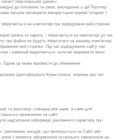
о захист персональних даних».
овідно до положень та умов, викладених у цій Політиці.
осимо батьків обговорити використання мережі Інтернет і
 зберігаються на комп'ютері при відвідуванні веб-сторінки.
користувача та пароль, і зберігаються на комп'ютері до тих
 то такі файли не будуть зберігатися на вашому комп'ютері.
браження веб-сторінки. Під час відвідування сайту такі
тері і зазвичай видаляються, коли ви закриваєте вікно
ня. Однак це може призвести до обмеження
дковано ідентифікувати Користувача, зокрема про тип
ії та реалізації співпраці між нами, а саме для
станнього замовлення на сайті.
для надсилання інформації рекламного характеру про
х і рекламних заходів, що пропонується на Сайті або
ьох років з моменту оформлення останнього замовлення на