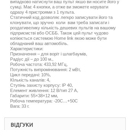
випадково натиснути ваш пульт якшо ви носите його у
сумці. Має 4 кнопки, а отже ви зможете керувати
одразу 4 пристроями з 1 пульта.
Статичний код дозволяє легкро записувати його та
клонувати, що зручно коли вам треба записати і
роздативелику кількість дешевих пультів на вашому
підприємстві вбо ОСББ. Також цей пульт чудово
копіюється системою Home link якою може бути
обладнаний ваш автомобіль.
Характеристики:
Призначення – для воріт і шлагбаумів,
Радіус дії – до 100 м.,
Робоча частота: 433,92 МГц,
Потужність випромінювання: 2 мВт,
Цикл передачі: 10%,
КІлькість каналів: 4,
Ступінь захисту корпусу: IP 40,
Елемент живлення: 12 В/тип 27 А,
Габарити: 55×38×12 мм,
Робоча температура: -20С…+50С
Вага: 33 г.
ВІДГУКИ