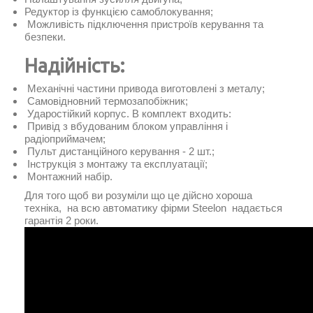
Редуктор із функцією самоблокування;
Можливість підключення пристроїв керування та
безпеки.
Надійність:
Механічні частини привода виготовлені з металу;
Самовідновний термозапобіжник;
Ударостійкий корпус. В комплект входить:
Привід з вбудованим блоком управління і
радіоприймачем;
Пульт дистанційного керування - 2 шт.;
Інструкція з монтажу та експлуатації;
Монтажний набір.
Для того щоб ви розуміли що це дійсно хороша
техніка, на всю автоматику фірми Steelon надається
гарантія 2 роки.