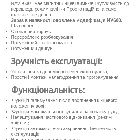
NAVI-600 має магнітні кінцеві вимикачі чутливысть до
перешкод, режим калітки Просто надійно, а саме
головне - не дорого.
Зараз в наявності оновлена модифікація NV600.
Що нового :
Оновлений корпус
Перероблене розблокування
Потужніший трансформатор
Потужніший двигун
Зручність експлуатації:
Управління за допомогою невеликого пульта;
Простий монтаж, налагодження та програмування.
Функціональність:
Функція гальмування після досягнення кінцевого
положення воріт;
Функція максимального зусилля на початку руху;
Налаштування часткового відкривання (режим
хвіртки);
Функція автоматичного закривання. Безпечність
експлуатації:
Налаштування зусилля двигуна;