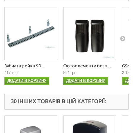
Зубчата рейка SR ...
Фотоелементи безп...
GSM 
417 грн
894 грн
2 121 
ДОДАТИ В КОРЗИНУ
ДОДАТИ В КОРЗИНУ
ДОД
30 ІНШИХ ТОВАРІВ В ЦІЙ КАТЕГОРІЇ: