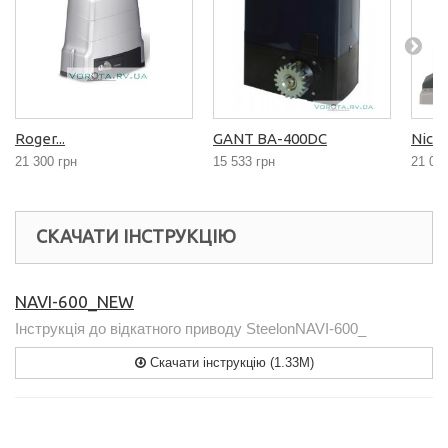
Roger...
GANT BA-400DC
Nice..
21 300 грн
15 533 грн
21 04
СКАЧАТИ ІНСТРУКЦІЮ
NAVI-600_NEW
Інструкція до відкатного приводу SteelonNAVI-600_
Скачати інструкцію (1.33M)