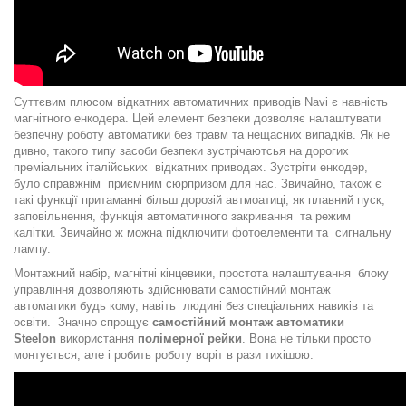
Суттєвим плюсом відкатних автоматичних приводів Navi є навність
магнітного енкодера. Цей елемент безпеки дозволяє налаштувати
безпечну роботу автоматики без травм та нещасних випадків. Як не
дивно, такого типу засоби безпеки зустрічаютсья на дорогих
преміальних італійських відкатних приводах. Зустріти енкодер,
було справжнім приємним сюрпризом для нас. Звичайно, також є
такі функції притаманні більш дорозій автмоатиці, як плавний пуск,
заповільнення, функція автоматичного закривання та режим
калітки. Звичайно ж можна підключити фотоелементи та сигнальну
лампу.
Монтажний набір, магнітні кінцевики, простота налаштування блоку
управління дозволяють здійснювати самостійний монтаж
автоматики будь кому, навіть людині без спеціальних навиків та
освіти. Значно спрощує
самостійний монтаж автоматики
Steelon
використання
полімерної рейки
. Вона не тільки просто
монтується, але і робить роботу воріт в рази тихішою.