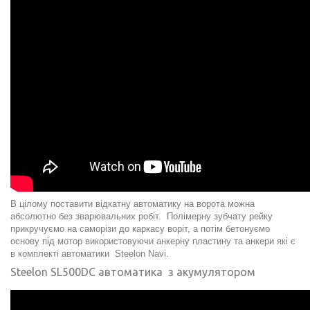
В цілому поставити відкатну автоматику на ворота можна
абсолютно без зварювальних робіт. Полімерну зубчату рейку
прикручуємо на саморізи до каркасу воріт, а потім бетонуємо
основу під мотор використовуючи анкерну пластину та анкери які є
в комплекті автоматики Steelon Navi.
Steelon SL500DC автоматика з акумулятором