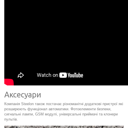
Аксесуари
Компанія Steelon також постачає різноманітні додаткові пристрої які
розширюють функціонал автоматики. Фотоелементи безпеки,
сигнальні лампи, GSM модулі, універсальні приймачі та клонери
пультів.