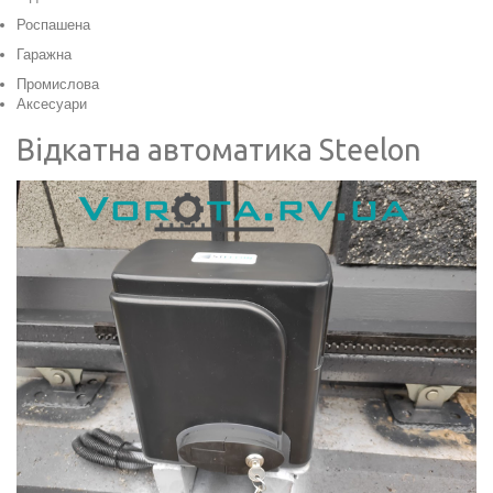
Роспашена
Гаражна
Промислова
Аксесуари
Відкатна автоматика Steelon