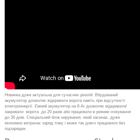
Новинка дуже актуальна для сучасних реалій. Вбудований
акумулятор дохволяє відкривати ворота навіть при відсутності
електроенергії. Ємний акумулятор на 8 Аг дозволяє відкривати/
закривати ворота до 20 разів або працювати в режимі очікування
до 30 днів. Спеціальний блок керування, який засинає, дуже
економно витрачає заряд тому і може так довго працювати без
підзарядки.