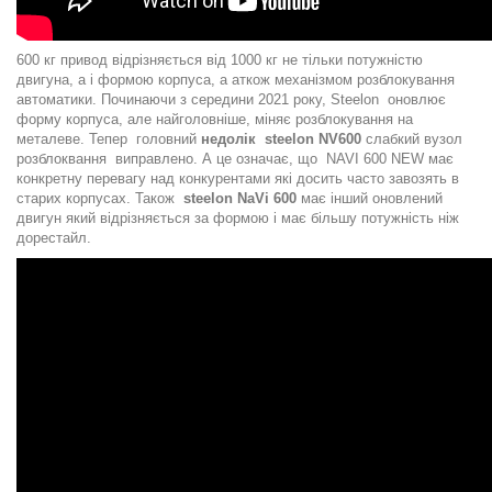
600 кг привод відрізняється від 1000 кг не тільки потужністю
двигуна, а і формою корпуса, а аткож механізмом розблокування
автоматики. Починаючи з середини 2021 року, Steelon оновлює
форму корпуса, але найголовніше, міняє розблокування на
металеве. Тепер головний
недолік steelon NV600
слабкий вузол
розблоквання виправлено. А це означає, що NAVI 600 NEW має
конкретну перевагу над конкурентами які досить часто завозять в
старих корпусах. Також
steelon NaVi 600
має інший оновлений
двигун який відрізняється за формою і має більшу потужність ніж
дорестайл.