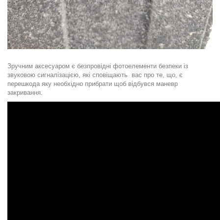
Зручним аксесуаром є безпровідні фотоелементи безпеки із
звуковою сигналізацією, які сповіщають вас про те, що, є
перешкода яку необхідно прибрати щоб відбувся маневр
закривання.