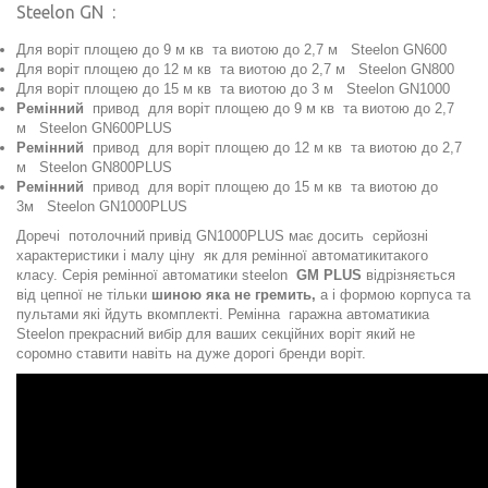
Steelon GN :
Для воріт площею до 9 м кв та виотою до 2,7 м
Steelon GN600
Для воріт площею до 12 м кв та виотою до 2,7 м
Steelon GN800
Для воріт площею до 15 м кв та виотою до 3 м
Steelon GN1000
Ремінний
привод для воріт площею до 9 м кв та виотою до 2,7
м
Steelon GN600PLUS
Ремінний
привод для воріт площею до 12 м кв та виотою до 2,7
м
Steelon GN800PLUS
Ремінний
привод для воріт площею до 15 м кв та виотою до
3м
Steelon GN1000PLUS
Доречі потолочний привід GN1000PLUS має досить серйозні
характеристики і малу ціну як для ремінної автоматикитакого
класу. Серія ремінної автоматики steelon
GM PLUS
відрізняється
від цепної не тільки
шиною яка не гремить,
а і формою корпуса та
пультами які йдуть вкомплекті. Ремінна гаражна автоматикиа
Steelon прекрасний вибір для ваших секційних воріт який не
соромно ставити навіть на дуже дорогі бренди воріт.