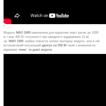
l
Модель
NAVI 1000
призначена для відкатних воріт вагою до 1000
кг і має 400 Вт потужності при швидкості відкривання 13 м/
хв.
NAVI 1500
майже повністю копіює молодшу модель, але в ній
встановлений потужніший
двигун на 550 Вт
який з впевненістю
відкриває
тяжкі та довгі ворота
.