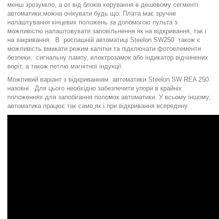
менш зрозуміло, а от від блоків керування в дешевому сегменті
автоматики,можна очікувати будь що. Плата має зручне
налаштування кінцевих положень за допомогою пульта з
можливістю налаштовувати заповільнення як на відкривання, так і
на закривання. В роспашній автоматиці Steelon SW250 також є
можливість вмикати режим калітки та підключати фотоелементи
безпеки, сигнальну лампу, електрозамок або індикатор відчинених
воріт, а також петлю магнітної індукції.
Можливий варіант з відкриванням автоматики Steelon SW REA 250
назовні. Для цього необхідно забезпечити упори в крайніх
положеннях для запобігання поломок автоматики. У всьому іншому,
автоматика працює так само,як і при відкривання всередину.