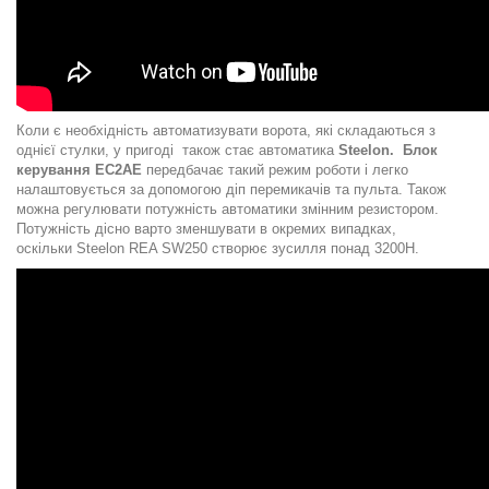
Коли є необхідність автоматизувати ворота, які складаються з
однієї стулки, у пригоді також стає автоматика
Steelon.
Блок
керування EC2AE
передбачає такий режим роботи і легко
налаштовується за допомогою діп перемикачів та пульта. Також
можна регулювати потужність автоматики змінним резистором.
Потужність дісно варто зменшувати в окремих випадках,
оскільки
Steelon REA SW250 створює зусилля понад 3200Н.