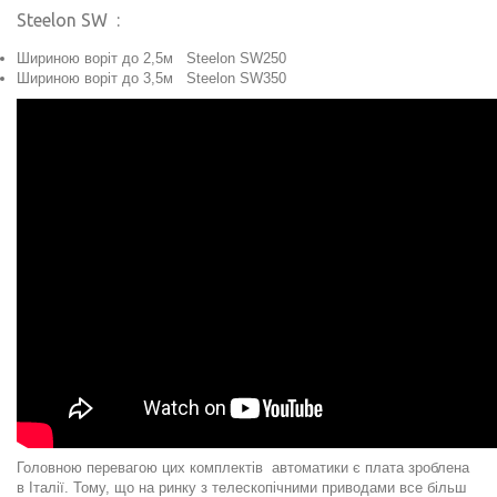
Steelon SW :
Шириною воріт до 2,5м
Steelon SW250
Шириною воріт до 3,5м
Steelon SW350
Головною перевагою цих комплектів автоматики є плата зроблена
в Італії. Тому, що на ринку з телескопічними приводами все більш