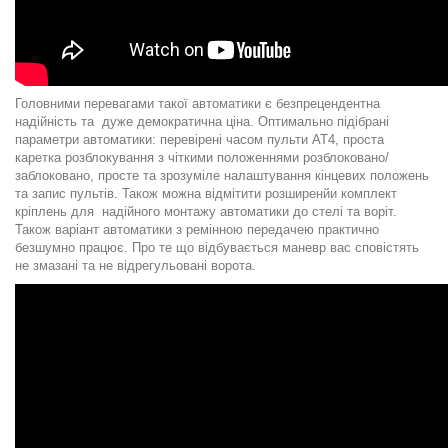
Головними перевагами такої автоматики є безпрецендентна
надійність та дуже демократична ціна. Оптимально підібрані
параметри автоматики: перевірені часом пульти AT4, проста
каретка розблокування з чіткими положеннями розблоковано/
заблоковано, просте та зрозуміле налаштування кінцевих положень
та запис пультів. Також можна відмітити розширенйи комплект
кріплень для надійного монтажу автоматики до стелі та воріт.
Також варіант автоматики з ремінною передачею практично
безшумно працює. Про те що відбувається маневр вас сповістять
не змазані та не відрегульовані ворота.