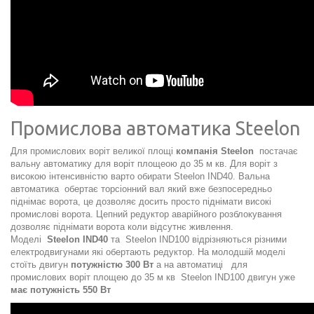
Промислова автоматика Steelon
Для промислових воріт великої площі
компанія Steelon
постачає
вальну автоматику для воріт площеою до 35 м кв. Для воріт з
високою інтенсивністю варто обирати
Steelon IND40
. Вальна
автоматика обертає торсіонний вал який вже безпосередньо
піднімає ворота, це дозволяє досить просто піднімати високі
промислові ворота. Цепний редуктор аварійного розблокування
дозволяє піднімати ворота коли відсутнє живлення.
Моделі
Steelon IND40
та Steelon IND100 відрізняються різними
електродвигунами які обертають редуктор. На молодшій моделі
стоїть двигун
потужністю 300 Вт
а на автоматиці для
промислових воріт площею до 35 м кв
Steelon IND100
двигун уже
має потужність 550 Вт