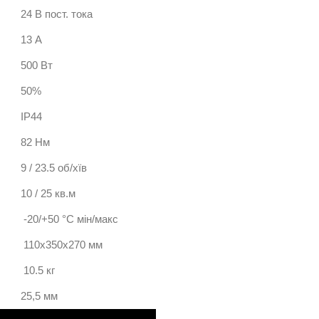
24 В пост. тока
13 А
500 Вт
50%
IP44
82 Нм
9 / 23.5 об/хїв
10 / 25 кв.м
-20/+50 °С мін/макс
110х350х270 мм
10.5 кг
25,5 мм