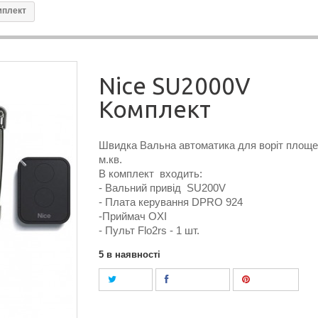
мплект
Nice SU2000V
Комплект
Швидка Вальна автоматика для воріт площе
м.кв.
В комплект входить:
- Вальний привід SU200V
- Плата керування DPRO 924
-Приймач OXI
- Пульт Flo2rs - 1 шт.
5
в наявності
Tweet
Поділитися
Pinterest