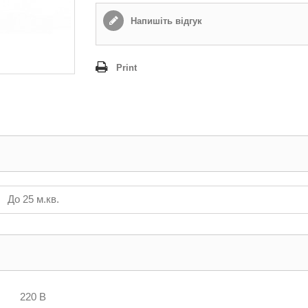
Напишіть відгук
Print
До 25 м.кв.
220 В