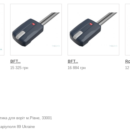
BFT...
BFT...
Ro
15 325 грн
16 884 грн
12
тика для воріт м.Рівне, 33001
Маріуполя 89 Ukraine