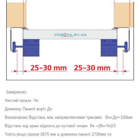
Заміряємо:
Чистий проєм. Чп
Довжину Панелі воріт Дп
Визначаємо Відстань між направляючими треками Вн=Дп+100мм
Відстань від краю відкоса до кутової опори Вк =(Вн-Чп)/2
Тобто,якщо проєм 2675 мм а довжина панелі 2730мм то: