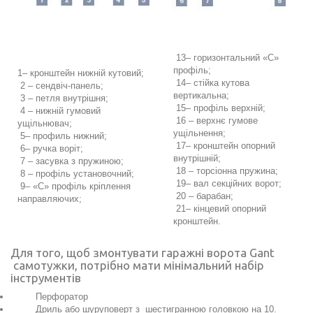
13– горизонтальний «С»
профіль;
1– кронштейн нижній кутовий;
14– стійка кутова
2 – сендвіч-панель;
вертикальна;
3 – петля внутрішня;
15– профіль верхній;
4 – нижній гумовий
16 – верхнє гумове
ущільнювач;
ущільнення;
5– профиль нижний;
17– кронштейн опорний
6– ручка воріт;
внутрішній;
7 – засувка з пружиною;
18 – торсіонна пружина;
8 – профіль установочний;
19– вал секційних ворот;
9– «С» профіль кріплення
20 – барабан;
направляючих;
21– кінцевий опорний
кронштейн.
Для того, щоб змонтувати гаражні ворота Gant
самотужки, потрібно мати мінімальний набір
інструментів
Перфоратор
Дриль або шуруповерт з шестигранною головкою на 10.