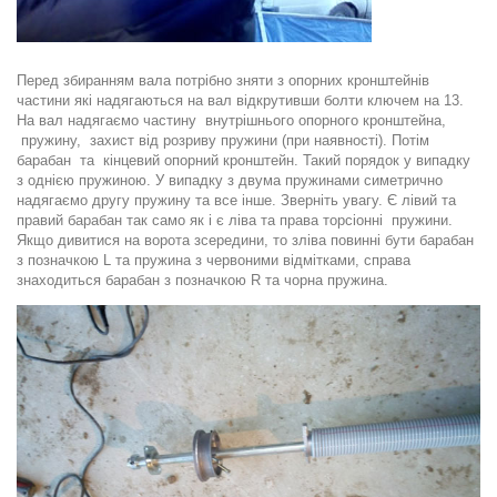
Перед збиранням вала потр
і
бно зняти з опорних кронштейнів
частини які надягаються на вал відкрутивши болти ключем на 13.
На вал надягаємо частину внутрішнього опорного кронштейна
,
пружину, захист від розриву пружини (при наявності). Потім
барабан та
к
і
нцевий опорний кронштейн
. Такий порядок у випадку
з однією пружиною. У випадку з двума пружинами симетрично
надягаємо другу пружину та все інше. Зверніть увагу. Є лівий та
правий барабан так само як і є ліва та права торсіонні пружини.
Якщо дивитися на ворота зсередини, то зліва повинні бути барабан
з позначкою
L та пружина
з червоними відмітками, справа
знаходиться
барабан з позначкою
R та чорна пружина.