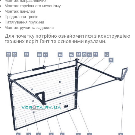
Монтаж направляючих
Монтаж торсіонного механізму
Монтаж панелей
Продягання тросів
Натягування пружини
Монтаж ручки та задвижки
Для початку потр
і
бно ознайомитися
з конструкцією
гаржних воріт Гант та основними вузлами.