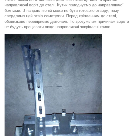
направляючі воріт до стелі. Кутик приєднуємо до направляючої
болтами. В направляючій може не бути готового отвору, тому
свердлимо цей отвір самотужки. Перед кріпленням до стелі,
обовязково перевіряємо діагоналі. По зрозумілим причинам ворота
не будуть працювати якщо направляючі закріплені криво.