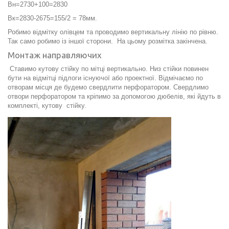
Вн=2730+100=2830
Вк=2830-2675=155/2 = 78мм.
Робимо відмітку олівцем та проводимо вертикальну лінію по рівню.
Так само робимо із іншої сторони. На цьому розмітка закінчена.
Монтаж направляючих
Ставимо кутову стійку по мітці вертикально. Низ стійки повинен
бути на відмітці підлоги існуючої або проектної. Відмічаємо по
отворам місця де будемо свердлити перфоратором. Свердлимо
отвори перфоратором та кріпимо за допомогою дюбелів, які йдуть в
комплекті, кутову стійку.