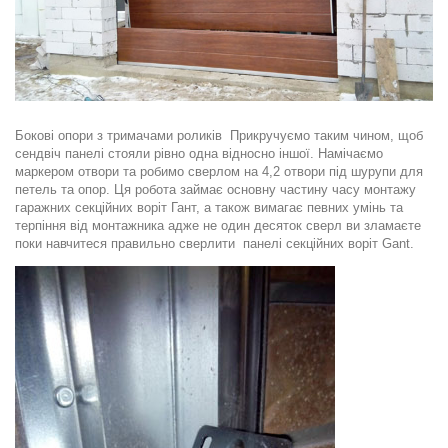
Бокові опори з тримачами роликів Прикручуємо таким чином, щоб
сендвіч панелі стояли рівно одна відносно іншої. Намічаємо
маркером отвори та робимо сверлом на 4,2 отвори під шурупи для
петель та опор. Ця робота займає основну частину часу монтажу
гаражних секційних воріт Гант, а також вимагає певних умінь та
терпіння від монтажника адже не один десяток сверл ви зламаєте
поки навчитеся правильно сверлити панелі секційних воріт
Gant
.