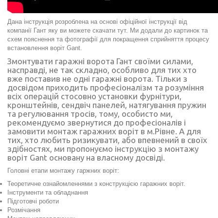
Дана інструкція розроблена на основі офіційної інструкції від
компанії Гант яку ви можете
скачати тут
. Ми додали до картинок та
схем пояснення та фотографії для покращення сприйняття процесу
встановлення воріт Gant.
Змонтувати гаражні ворота Гант своїми силами,
насправді, не так складно, особливо для тих хто
вже поставив не одні гаражні ворота. Тільки з
досвідом приходить професіоналізм та розуміння
всіх операцій стосовно установки фурнітури,
кронштейнів, сендвіч панелей, натягування пружин
та регулювання тросів, тому, особисто ми,
рекомендуємо звернутися до професіоналів і
замовити монтаж
гаражних воріт в м.Рівне
. А для
тих, хто любить ризикувати, або впевнений в своїх
здібностях, ми пропонуємо інструкцію з монтажу
воріт Gant основану на власному досвіді.
Головні етапи монтажу гаржних воріт:
Теоретичне ознайомленнями з конструкцією гаражних воріт.
Інструменти та обладнання
Підготовчі роботи
Розмічання