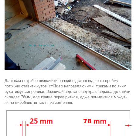
Далі нам потрібно визначити на якій відстані від краю пройму
потрібно ставити кутові стійки з направляючими треками по яким
рухатимуться ролики. Зазвичай відстань від краю відкоса до стійки
складає 78мм, але краще перевіритися,
адже помилитися можуть
як на виробництві так і при замірянні.