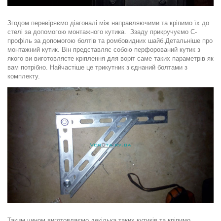
Згодом перевіряємо діагоналі між направляючими
та кріпимо їх до
стелі за допомогою монтажного кутика. Ззаду прикручуємо С-
профіль за допомогою болтів та ромбовидних шайб.
Детальніше про
монтажний кутик. Він представляє собою перфорований кутик з
якого ви виготовляєте кріплення для воріт саме таких параметрів як
вам потрібно. Найчастіше це трикутник
з’єднаний болтами з
комплекту.
Таким чином виготовляємо декілька таких кутиків та кріпимо