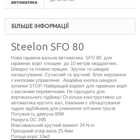
автоматика
БІЛЬШЕ ІНФОРМАЦІЇ
Steelon SFO 80
Нова гаражна вальна автоматика SFO 80 для
гаражних воріт площею до 10 метрів квадратних.
Швидко та плавно працює. Зручне та швидке
налаштування. Сучасний та зручний блок керування
з кнопками управління . Аварійна кнопка швидкої
зупинки STOP. Найкращий варіант для гаражних воріт
з високими перемичками. Не підходить для
вертикального підйому! Оскільки конструктивно ця
автоматика крутить вал, бажаним є облаштування
задніх відбійників для уникнення злітання тросів.
Потужність двигуна 80W
Напруга DC 24В
Максимальний крутний момент 24 N.m
Прохідний отвір вала 25.4мм
Площа воріт 10м2