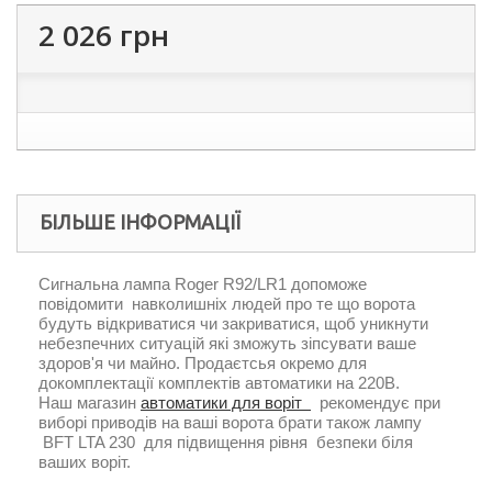
2 026 грн
БІЛЬШЕ ІНФОРМАЦІЇ
Сигнальна лампа Roger R92/LR1 допоможе
повідомити навколишніх людей про те що ворота
будуть відкриватися чи закриватися, щоб уникнути
небезпечних ситуацій які зможуть зіпсувати ваше
здоров'я чи майно. Продаєтсья окремо для
докомплектації комплектів автоматики на 220В.
Наш магазин
автоматики для воріт
рекомендує при
виборі приводів на ваші ворота брати також лампу
BFT LTA 230 для підвищення рівня безпеки біля
ваших воріт.