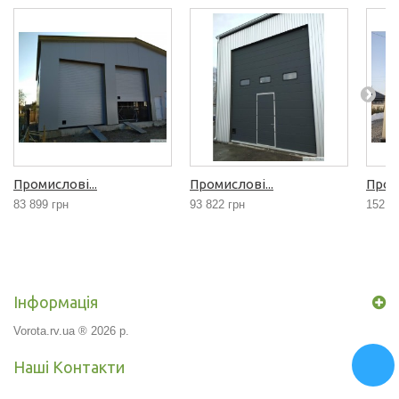
Промислові...
Промислові...
Проми
83 899 грн
93 822 грн
152 2
Інформація
Vorota.rv.ua ® 2026 р.
Наші Контакти