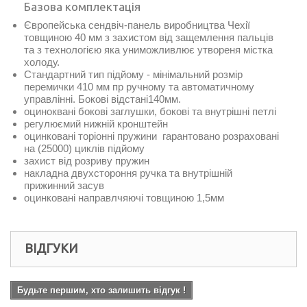
Базова комплектація
Європейська сендвіч-панель виробництва Чехії
товщиною 40 мм з захистом від защемлення пальців
та з технологією яка униможливлює утвореня містка
холоду.
Стандартний тип підйому - мінімальний розмір
перемички 410 мм пр ручному та автоматичному
управлінні. Бокові відстані140мм.
оциноквані бокові заглушки, бокові та внутрішні петлі
регулюємий нижній кронштейн
оцинковані торіонні пружини гарантовано розраховані
на (25000) циклів підйому
захист від розриву пружин
накладна двухстороння ручка та внутрішній
прижинний засув
оцинковані направлчяючі товщиною 1,5мм
ВІДГУКИ
Будьте першим, хто залишить відгук !