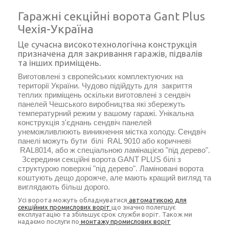
Гаражні секційні ворота Gant Plus
Чехія-Україна
Це сучасна високотехнологічна конструкція
призначена для закривання гаражів, підвалів
та інших приміщень.
Виготовлені з європейських комплектуючих на
території України. Чудово підійдуть для закриття
теплих приміщень оскільки виготовлені з сендвіч
панелей Чешського виробництва які збережуть
температурний режим у вашому гаражі. Унікальна
конструкція з'єднань сендвіч панелей
унеможливлюють виникнення містка холоду. Сендвіч
панелі можуть бути білі RAL 9010 або коричневі
RAL8014, або ж спеціальною ламінацією "під дерево".
Зсередини секційні ворота GANT PLUS білі з
структурою поверхні "під дерево". Ламіновані ворота
коштують дещо дорожче, але мають кращий вигляд та
виглядають більш дорого.
Усі ворота можуть обладнуватися
автоматикою для
секційних промислових воріт
що значно полегшує
експлуатацію та збільшує срок служби воріт. Також ми
надаємо послуги по
монтажу промислових воріт