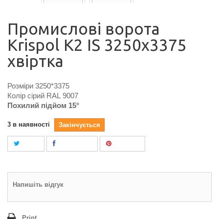
Промислові ворота
Krispol K2 IS 3250x3375
хвіртка
Розміри 3250*3375
Колір сірий RAL 9007
Похилий підйом 15°
3
в наявності
Закінчується
Tweet
Поділитися
Pinterest
Напишіть відгук
Print