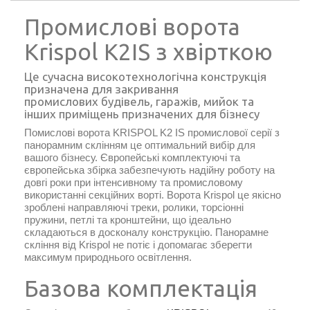
Промислові ворота
Krispol K2IS з хвірткою
Це сучасна високотехнологічна конструкція
призначена для закривання
промислових будівель, гаражів, мийок та
інших приміщень призначених для бізнесу
Помислові ворота KRISPOL K2 IS промислової серії з
панорамним склінням це оптимальний вибір для
вашого бізнесу. Європейські комплектуючі та
європейська збірка забезпечують надійну роботу на
довгі роки при інтенсивному та промисловому
використанні секційних ворті. Ворота Krispol це якісно
зроблені направляючі треки, ролики, торсіонні
пружини, петлі та кронштейни, що ідеально
складаються в досконалу конструкцію. Панорамне
скління від Krispol не потіє і допомагає зберегти
максимум природнього освітлення.
Базова комплектація