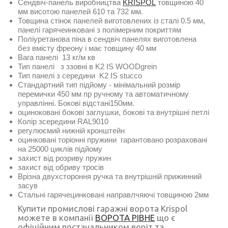
Сендвіч-панель виробництва
KRISPOL
товщиною 40
мм висотою панелей 610 та 732 мм.
Товщина стінок панелей виготовлених із сталі 0.5 мм,
панелі гарячеинковані з полімерним покриттям
Поліуретанова піна в сендвіч панелях виготовлена
без вмісту фреону і має товщину 40 мм
Вага панелі 13 кг/м кв
Тип панелі з ззовні в K2 IS WOODgrein
Тип панелі з середини K2 IS stucco
Стандартний тип підйому - мінімальний розмір
перемички 450 мм пр ручному та автоматичному
управлінні. Бокові відстані150мм.
оциноковані бокові заглушки, бокові та внутрішні петлі
Колір зсередини RAL9010
регулюємий нижній кронштейн
оцинковані торіонні пружини гарантовано розраховані
на 25000 циклів підйому
захист від розриву пружин
захист від обриву тросів
Врізна двухстороння ручка та внутрішній прижинний
засув
Стальні гарячецинковані направлчяючі товщиною 2мм
Купити промислові гаражні ворота Krispol
можете в компанії
ВОРОТА РІВНЕ
що є
офіційним постачальником воріт та