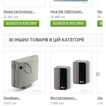
Roger technology ...
Nice RB 1000 Комп...
Nice
21 361 грн
26 988 грн
16 30
ДОДАТИ В КОРЗИНУ
ДОДАТИ В КОРЗИНУ
ДОД
30 ІНШИХ ТОВАРІВ В ЦІЙ КАТЕГОРІЇ:
Приймач...
Фотоелемент...
Лампа
3 637 грн
2 805 грн
1 507 