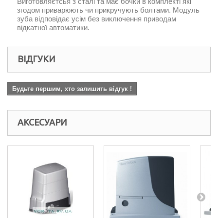
Виготовляєтсья з сталі та має бочки в комплекті які
згодом приварюють чи прикручують болтами. Модуль
зуба відповідає усім без виключення приводам
відкатної автоматики.
ВІДГУКИ
Будьте першим, хто залишить відгук !
АКСЕСУАРИ