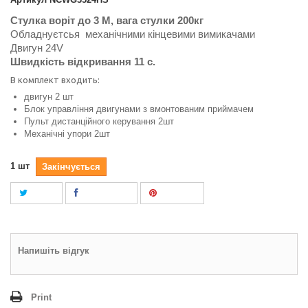
Стулка воріт до 3 М, вага стулки 200кг
Обладнуєтсья механічними кінцевими вимикачами
Двигун 24V
Швидкість відкривання 11 с.
В комплект входить:
двигун 2 шт
Блок управління двигунами з вмонтованим приймачем
Пульт дистанційного керування 2шт
Механічні упори 2шт
1
шт
Закінчується
Tweet
Поділитися
Pinterest
Напишіть відгук
Print