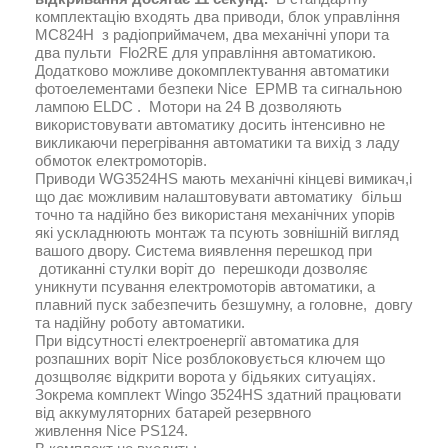
комплектацію входять два приводи, блок управління
MC824H з радіоприймачем, два механічні упори та
два пульти Flo2RE для управління автоматикою.
Додатково можливе докомплектування автоматики
фотоелементами безпеки Nice EPMB та сигнальною
лампою ELDC . Мотори на 24 В дозволяють
використовувати автоматику досить інтенсивно не
викликаючи перегрівання автоматики та вихід з ладу
обмоток електромоторів.
Приводи WG3524HS мають механічні кінцеві вимикач,і
що дає можливим налаштовувати автоматику більш
точно та надійно без використаня механічних упорів
які ускладнюють монтаж та псують зовнішній вигляд
вашого двору. Система виявлення перешкод при
дотиканні стулки воріт до перешкоди дозволяє
уникнути псування електромоторів автоматики, а
плавний пуск забезпечить безшумну, а головне, довгу
та надійну роботу автоматики.
При відсутності електроенергії автоматика для
розпашних воріт Nice розблоковується ключем що
дозщволяє відкрити ворота у бідьяких ситуаціях.
Зокрема комплект Wingo 3524HS
здатний працювати
від аккумуляторних батарей резервного
живлення Nice PS124.