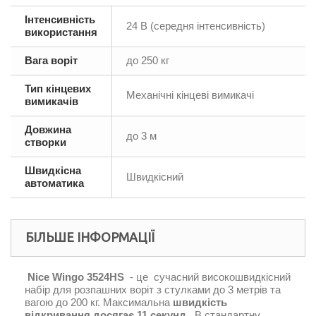
Інтенсивність
24 В (середня інтенсивність)
використання
Вага воріт
до 250 кг
Тип кінцевих
Механічні кінцеві вимикачі
вимикачів
Довжина
до 3 м
створки
Швидкісна
Швидкісний
автоматика
БІЛЬШЕ ІНФОРМАЦІЇ
Nice Wingo 3524HS
- це сучасний високошвидкісний
набір для розпашних воріт з стулками до 3 метрів та
вагою до 200 кг. Максимальна
швидкість
відкривання досягає 11 секунд.
В стандартну